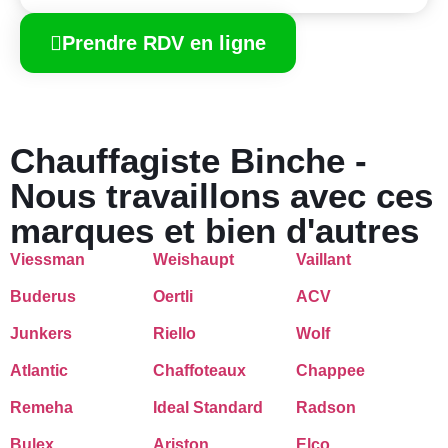
Prendre RDV en ligne
Chauffagiste Binche -
Nous travaillons avec ces
marques et bien d'autres
Viessman
Weishaupt
Vaillant
Buderus
Oertli
ACV
Junkers
Riello
Wolf
Atlantic
Chaffoteaux
Chappee
Remeha
Ideal Standard
Radson
Bulex
Ariston
Elco