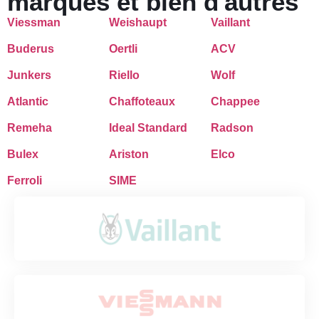
marques et bien d'autres
Viessman
Weishaupt
Vaillant
Buderus
Oertli
ACV
Junkers
Riello
Wolf
Atlantic
Chaffoteaux
Chappee
Remeha
Ideal Standard
Radson
Bulex
Ariston
Elco
Ferroli
SIME