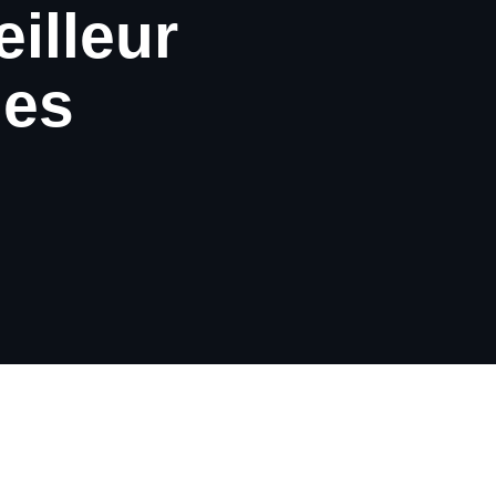
illeur
les